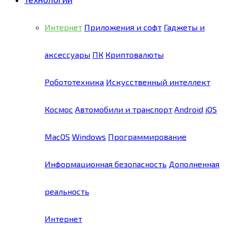
Интернет
Приложения и софт
Гаджеты и
аксессуары
ПК
Криптовалюты
Робототехника
Искусственный интеллект
Космос
Автомобили и транспорт
Android
iOS
MacOS
Windows
Программирование
Информационная безопасность
Дополненная
реальность
Интернет