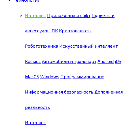
Интернет
Приложения и софт
Гаджеты и
аксессуары
ПК
Криптовалюты
Робототехника
Искусственный интеллект
Космос
Автомобили и транспорт
Android
iOS
MacOS
Windows
Программирование
Информационная безопасность
Дополненная
реальность
Интернет