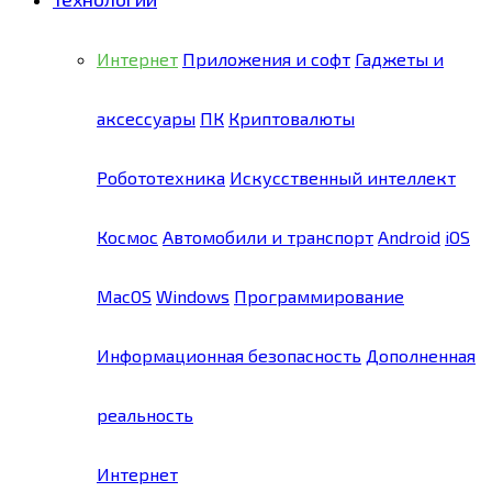
Интернет
Приложения и софт
Гаджеты и
аксессуары
ПК
Криптовалюты
Робототехника
Искусственный интеллект
Космос
Автомобили и транспорт
Android
iOS
MacOS
Windows
Программирование
Информационная безопасность
Дополненная
реальность
Интернет