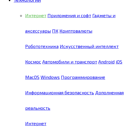
Интернет
Приложения и софт
Гаджеты и
аксессуары
ПК
Криптовалюты
Робототехника
Искусственный интеллект
Космос
Автомобили и транспорт
Android
iOS
MacOS
Windows
Программирование
Информационная безопасность
Дополненная
реальность
Интернет