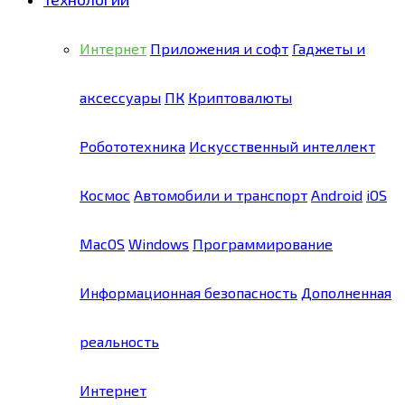
Интернет
Приложения и софт
Гаджеты и
аксессуары
ПК
Криптовалюты
Робототехника
Искусственный интеллект
Космос
Автомобили и транспорт
Android
iOS
MacOS
Windows
Программирование
Информационная безопасность
Дополненная
реальность
Интернет