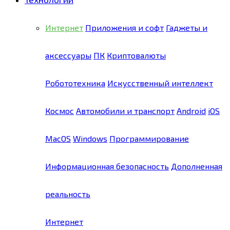
Интернет
Приложения и софт
Гаджеты и
аксессуары
ПК
Криптовалюты
Робототехника
Искусственный интеллект
Космос
Автомобили и транспорт
Android
iOS
MacOS
Windows
Программирование
Информационная безопасность
Дополненная
реальность
Интернет