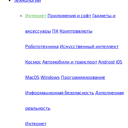
Интернет
Приложения и софт
Гаджеты и
аксессуары
ПК
Криптовалюты
Робототехника
Искусственный интеллект
Космос
Автомобили и транспорт
Android
iOS
MacOS
Windows
Программирование
Информационная безопасность
Дополненная
реальность
Интернет