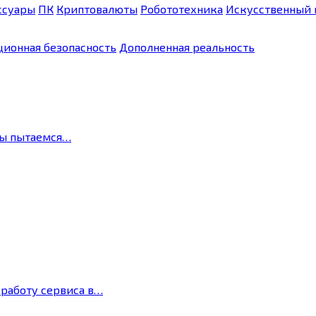
ссуары
ПК
Криптовалюты
Робототехника
Искусственный 
ионная безопасность
Дополненная реальность
мы пытаемся…
 работу сервиса в…