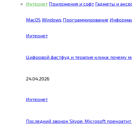
Интернет
Приложения и софт
Гаджеты и аксе
MacOS
Windows
Программирование
Информац
Интернет
Цифровой фастфуд и терапия клика: почему 
24.04.2026
Интернет
Последний звонок Skype: Microsoft прекратит