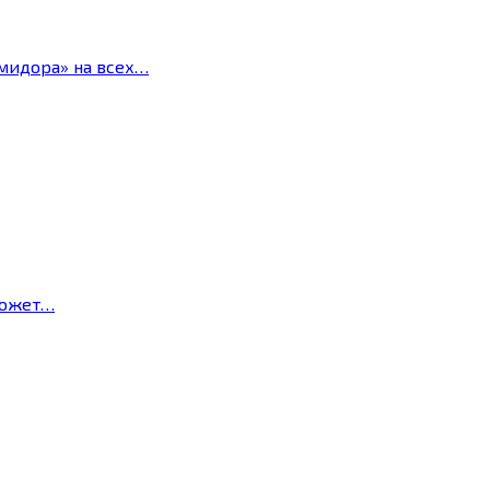
мидора» на всех…
может…