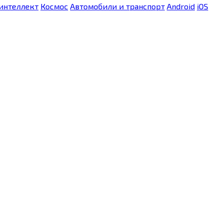
интеллект
Космос
Автомобили и транспорт
Android
iOS