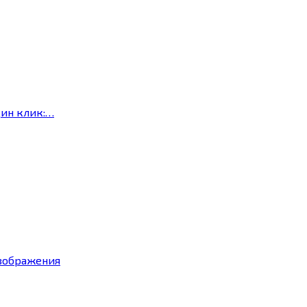
дин клик:…
изображения