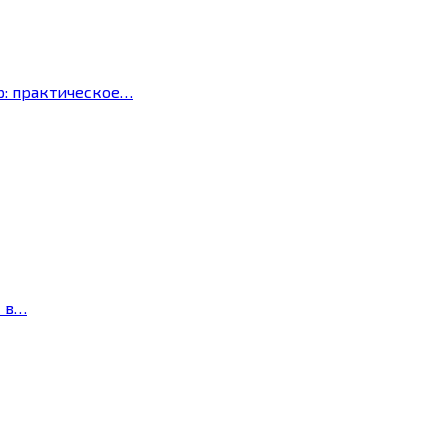
р: практическое…
с в…