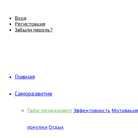
Facebook
Twitter
Pinterest
Youtube
Email
Vk
Rss
Telegram
OK
Вход
Регистрация
Забыли пароль?
Главная
Саморазвитие
Тайм-менеджмент
Эффективность
Мотиваци
покупки
Отдых