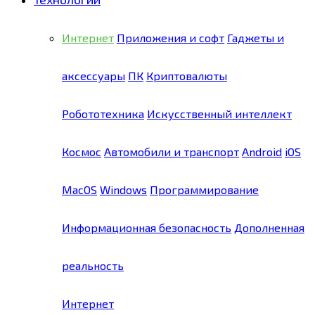
Интернет
Приложения и софт
Гаджеты и
аксессуары
ПК
Криптовалюты
Робототехника
Искусственный интеллект
Космос
Автомобили и транспорт
Android
iOS
MacOS
Windows
Программирование
Информационная безопасность
Дополненная
реальность
Интернет