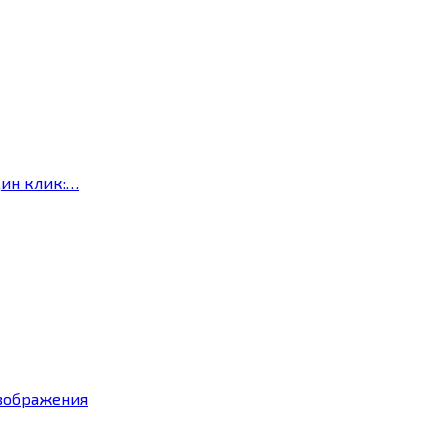
дин клик:…
изображения