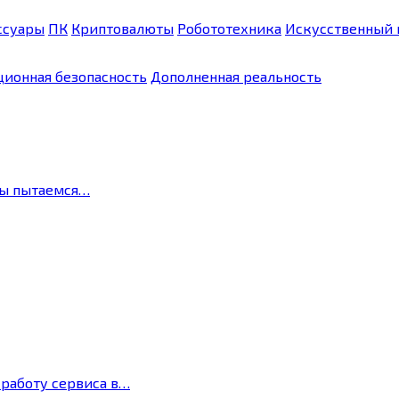
ссуары
ПК
Криптовалюты
Робототехника
Искусственный 
ионная безопасность
Дополненная реальность
мы пытаемся…
 работу сервиса в…