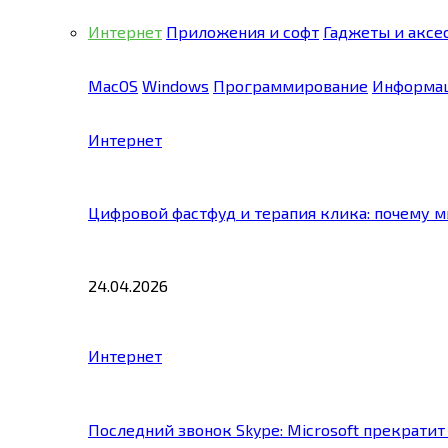
Интернет
Приложения и софт
Гаджеты и аксе
MacOS
Windows
Программирование
Информац
Интернет
Цифровой фастфуд и терапия клика: почему 
24.04.2026
Интернет
Последний звонок Skype: Microsoft прекратит