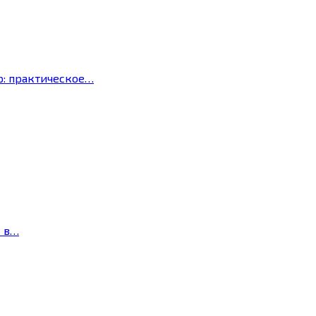
р: практическое…
с в…