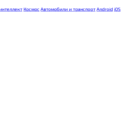
интеллект
Космос
Автомобили и транспорт
Android
iOS