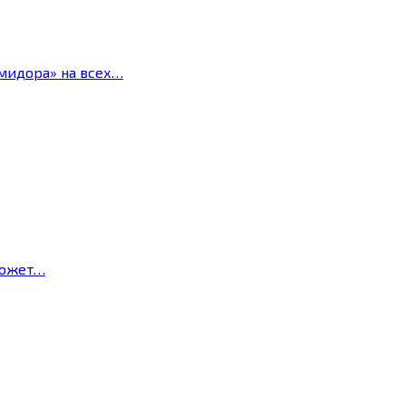
мидора» на всех…
может…