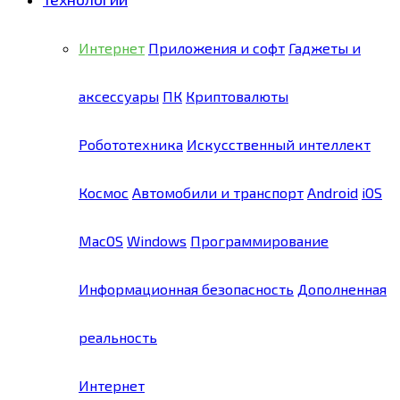
Интернет
Приложения и софт
Гаджеты и
аксессуары
ПК
Криптовалюты
Робототехника
Искусственный интеллект
Космос
Автомобили и транспорт
Android
iOS
MacOS
Windows
Программирование
Информационная безопасность
Дополненная
реальность
Интернет