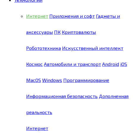
Интернет
Приложения и софт
Гаджеты и
аксессуары
ПК
Криптовалюты
Робототехника
Искусственный интеллект
Космос
Автомобили и транспорт
Android
iOS
MacOS
Windows
Программирование
Информационная безопасность
Дополненная
реальность
Интернет