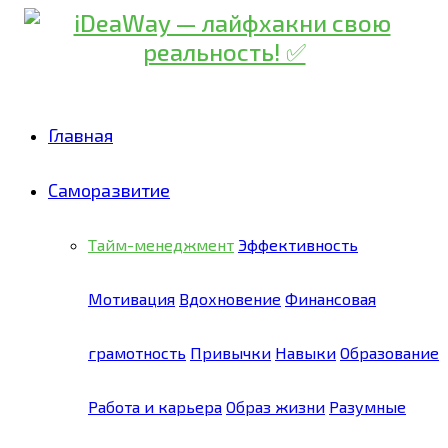
Skip
to
Recipe
Главная
Саморазвитие
Тайм-менеджмент
Эффективность
Мотивация
Вдохновение
Финансовая
грамотность
Привычки
Навыки
Образование
Работа и карьера
Образ жизни
Разумные