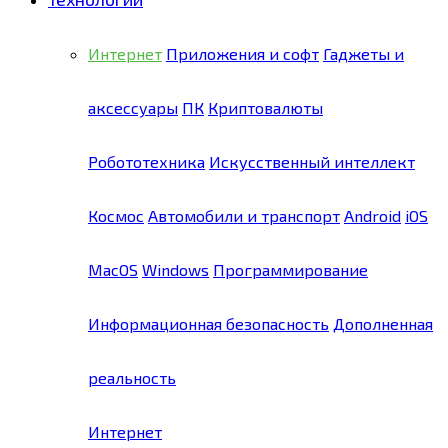
Интернет
Приложения и софт
Гаджеты и
аксессуары
ПК
Криптовалюты
Робототехника
Искусственный интеллект
Космос
Автомобили и транспорт
Android
iOS
MacOS
Windows
Программирование
Информационная безопасность
Дополненная
реальность
Интернет