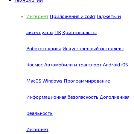
Интернет
Приложения и софт
Гаджеты и
аксессуары
ПК
Криптовалюты
Робототехника
Искусственный интеллект
Космос
Автомобили и транспорт
Android
iOS
MacOS
Windows
Программирование
Информационная безопасность
Дополненная
реальность
Интернет