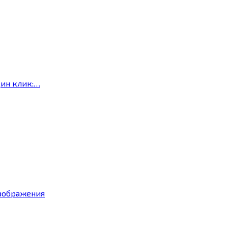
дин клик:…
изображения