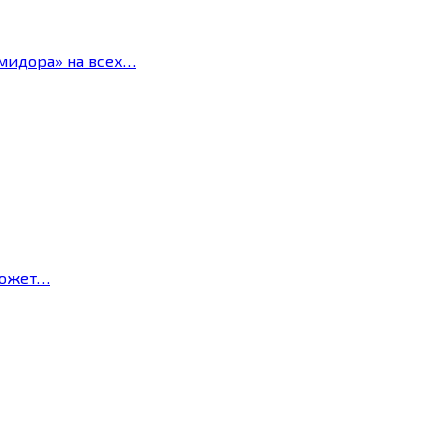
мидора» на всех…
может…