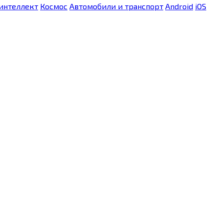
интеллект
Космос
Автомобили и транспорт
Android
iOS