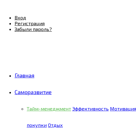
Facebook
Twitter
Pinterest
Youtube
Email
Vk
Rss
Telegram
OK
Вход
Регистрация
Забыли пароль?
Главная
Саморазвитие
Тайм-менеджмент
Эффективность
Мотиваци
покупки
Отдых