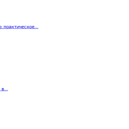
р: практическое…
с в…