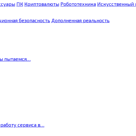
ссуары
ПК
Криптовалюты
Робототехника
Искусственный 
ионная безопасность
Дополненная реальность
мы пытаемся…
 работу сервиса в…