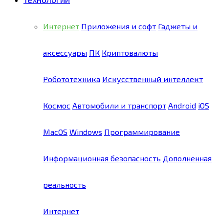
Интернет
Приложения и софт
Гаджеты и
аксессуары
ПК
Криптовалюты
Робототехника
Искусственный интеллект
Космос
Автомобили и транспорт
Android
iOS
MacOS
Windows
Программирование
Информационная безопасность
Дополненная
реальность
Интернет