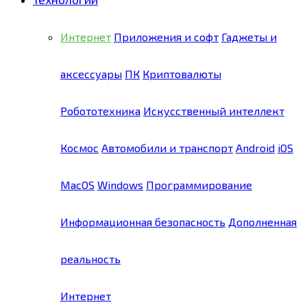
Интернет
Приложения и софт
Гаджеты и
аксессуары
ПК
Криптовалюты
Робототехника
Искусственный интеллект
Космос
Автомобили и транспорт
Android
iOS
MacOS
Windows
Программирование
Информационная безопасность
Дополненная
реальность
Интернет