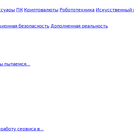
ссуары
ПК
Криптовалюты
Робототехника
Искусственный 
ионная безопасность
Дополненная реальность
мы пытаемся…
 работу сервиса в…