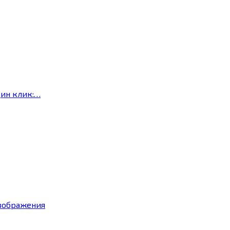
дин клик:…
изображения