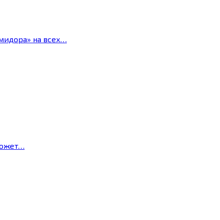
мидора» на всех…
может…