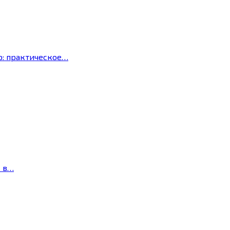
р: практическое…
с в…