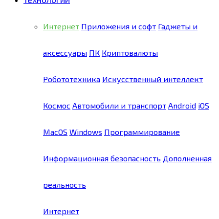
Интернет
Приложения и софт
Гаджеты и
аксессуары
ПК
Криптовалюты
Робототехника
Искусственный интеллект
Космос
Автомобили и транспорт
Android
iOS
MacOS
Windows
Программирование
Информационная безопасность
Дополненная
реальность
Интернет