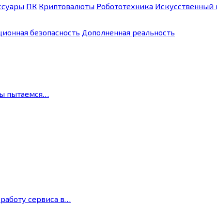
ссуары
ПК
Криптовалюты
Робототехника
Искусственный 
ионная безопасность
Дополненная реальность
мы пытаемся…
 работу сервиса в…