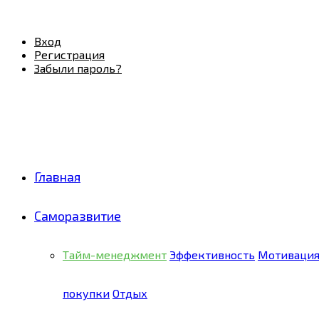
Facebook
Twitter
Pinterest
Youtube
Email
Vk
Rss
Telegram
OK
Вход
Регистрация
Забыли пароль?
Главная
Саморазвитие
Тайм-менеджмент
Эффективность
Мотиваци
покупки
Отдых