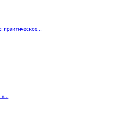
р: практическое…
с в…