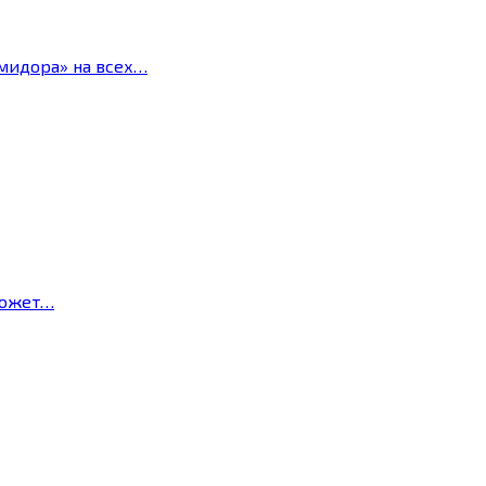
мидора» на всех…
может…