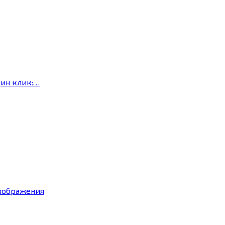
дин клик:…
изображения