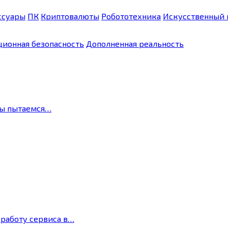
ссуары
ПК
Криптовалюты
Робототехника
Искусственный 
ионная безопасность
Дополненная реальность
мы пытаемся…
 работу сервиса в…