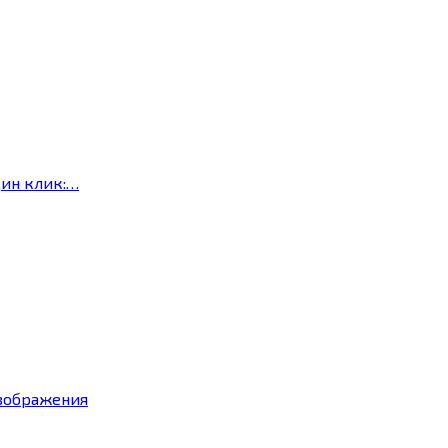
дин клик:…
изображения