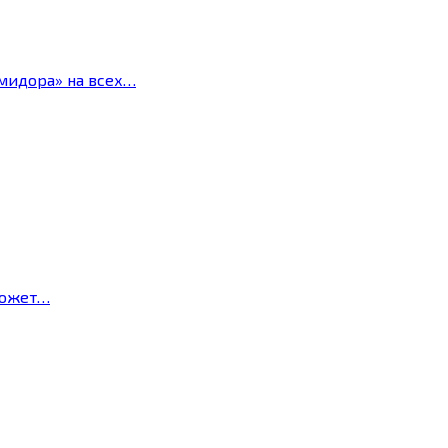
мидора» на всех…
может…