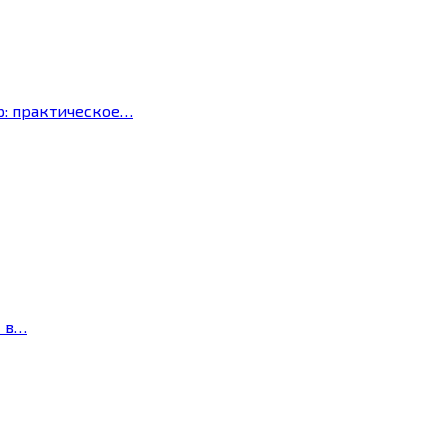
р: практическое…
с в…