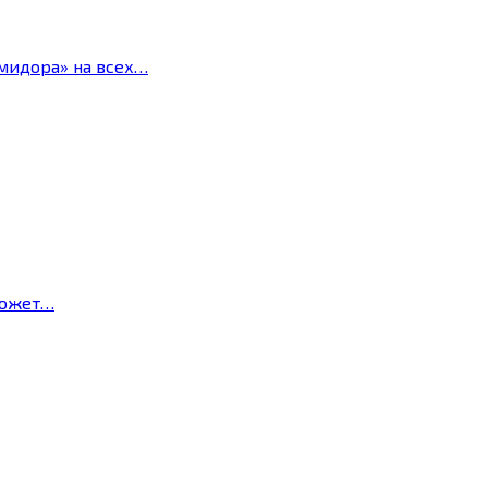
мидора» на всех…
может…