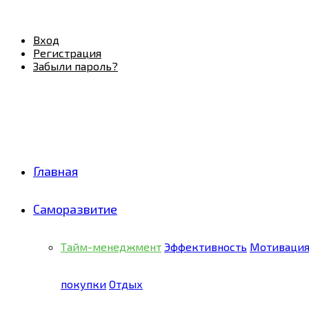
Facebook
Twitter
Pinterest
Youtube
Email
Vk
Rss
Telegram
OK
Вход
Регистрация
Забыли пароль?
Главная
Саморазвитие
Тайм-менеджмент
Эффективность
Мотиваци
покупки
Отдых