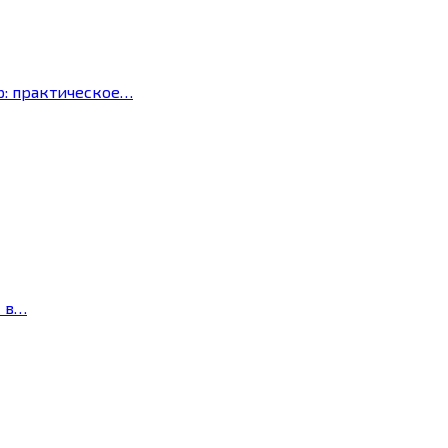
р: практическое…
с в…