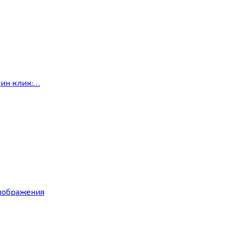
дин клик:…
изображения