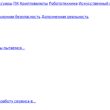
ссуары
ПК
Криптовалюты
Робототехника
Искусственный 
ионная безопасность
Дополненная реальность
мы пытаемся…
 работу сервиса в…