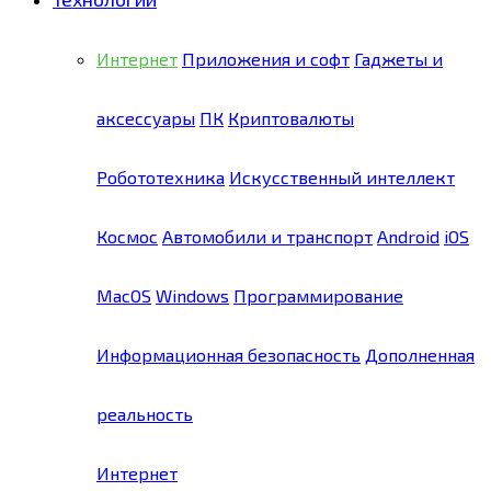
Интернет
Приложения и софт
Гаджеты и
аксессуары
ПК
Криптовалюты
Робототехника
Искусственный интеллект
Космос
Автомобили и транспорт
Android
iOS
MacOS
Windows
Программирование
Информационная безопасность
Дополненная
реальность
Интернет