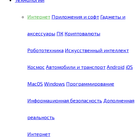
Интернет
Приложения и софт
Гаджеты и
аксессуары
ПК
Криптовалюты
Робототехника
Искусственный интеллект
Космос
Автомобили и транспорт
Android
iOS
MacOS
Windows
Программирование
Информационная безопасность
Дополненная
реальность
Интернет