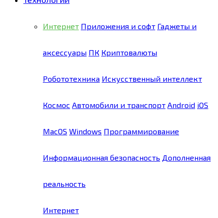
Интернет
Приложения и софт
Гаджеты и
аксессуары
ПК
Криптовалюты
Робототехника
Искусственный интеллект
Космос
Автомобили и транспорт
Android
iOS
MacOS
Windows
Программирование
Информационная безопасность
Дополненная
реальность
Интернет