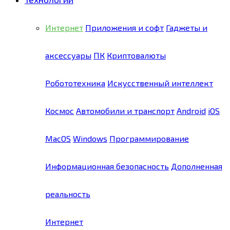
Интернет
Приложения и софт
Гаджеты и
аксессуары
ПК
Криптовалюты
Робототехника
Искусственный интеллект
Космос
Автомобили и транспорт
Android
iOS
MacOS
Windows
Программирование
Информационная безопасность
Дополненная
реальность
Интернет