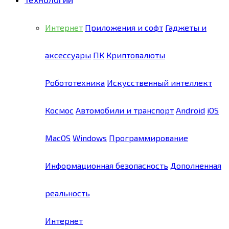
Интернет
Приложения и софт
Гаджеты и
аксессуары
ПК
Криптовалюты
Робототехника
Искусственный интеллект
Космос
Автомобили и транспорт
Android
iOS
MacOS
Windows
Программирование
Информационная безопасность
Дополненная
реальность
Интернет