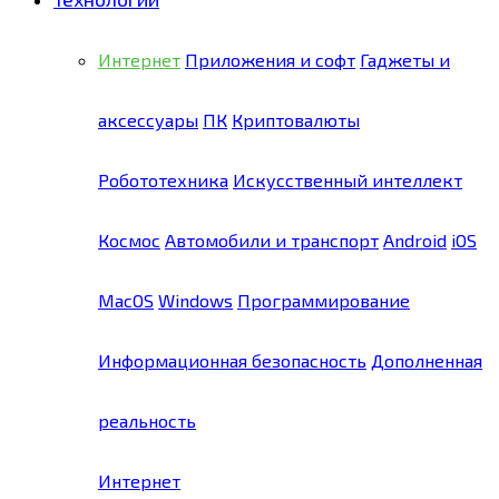
Интернет
Приложения и софт
Гаджеты и
аксессуары
ПК
Криптовалюты
Робототехника
Искусственный интеллект
Космос
Автомобили и транспорт
Android
iOS
MacOS
Windows
Программирование
Информационная безопасность
Дополненная
реальность
Интернет