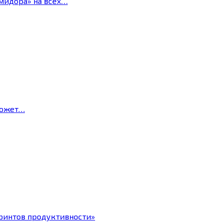
мидора» на всех…
может…
ринтов продуктивности»