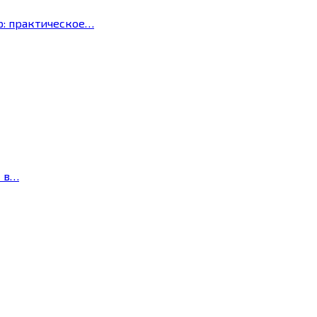
р: практическое…
с в…