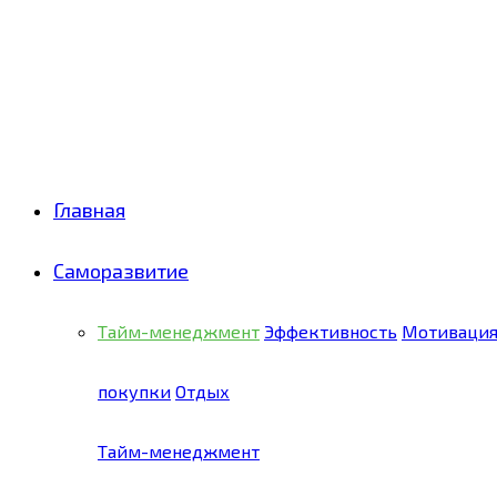
Facebook
Twitter
Pinterest
Youtube
Email
Vk
Rss
Telegram
OK
Главная
Саморазвитие
Тайм-менеджмент
Эффективность
Мотиваци
покупки
Отдых
Тайм-менеджмент