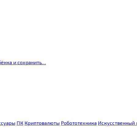
бёнка и сохранить…
ссуары
ПК
Криптовалюты
Робототехника
Искусственный 