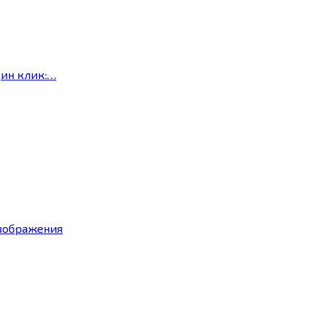
дин клик:…
изображения