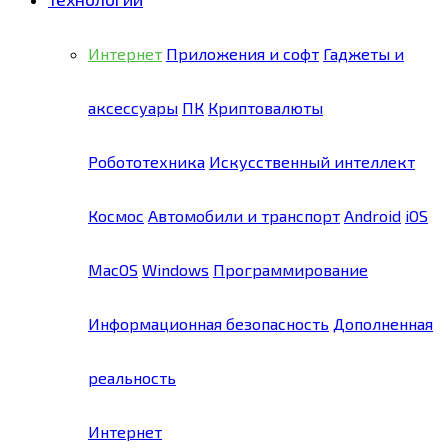
Интернет
Приложения и софт
Гаджеты и
аксессуары
ПК
Криптовалюты
Робототехника
Искусственный интеллект
Космос
Автомобили и транспорт
Android
iOS
MacOS
Windows
Программирование
Информационная безопасность
Дополненная
реальность
Интернет