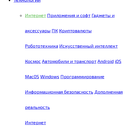
Интернет
Приложения и софт
Гаджеты и
аксессуары
ПК
Криптовалюты
Робототехника
Искусственный интеллект
Космос
Автомобили и транспорт
Android
iOS
MacOS
Windows
Программирование
Информационная безопасность
Дополненная
реальность
Интернет