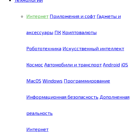
Интернет
Приложения и софт
Гаджеты и
аксессуары
ПК
Криптовалюты
Робототехника
Искусственный интеллект
Космос
Автомобили и транспорт
Android
iOS
MacOS
Windows
Программирование
Информационная безопасность
Дополненная
реальность
Интернет