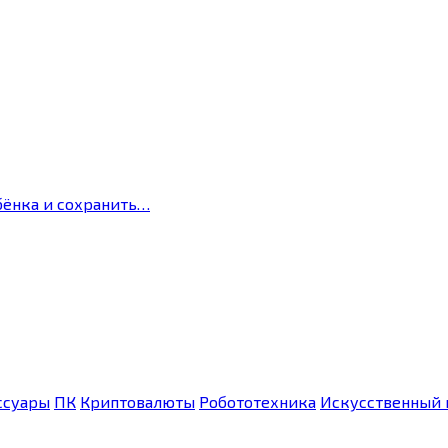
бёнка и сохранить…
ссуары
ПК
Криптовалюты
Робототехника
Искусственный 