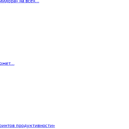
мидора» на всех…
может…
ринтов продуктивности»