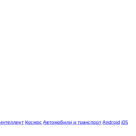
интеллект
Космос
Автомобили и транспорт
Android
iOS