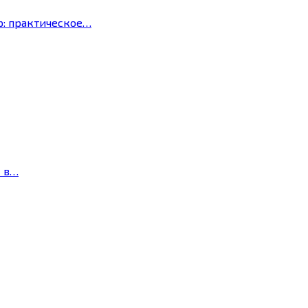
р: практическое…
с в…