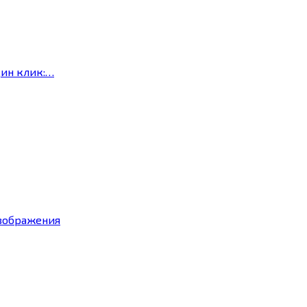
дин клик:…
изображения