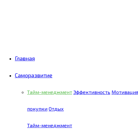
Facebook
Twitter
Pinterest
Youtube
Email
Vk
Rss
Telegram
OK
Главная
Саморазвитие
Тайм-менеджмент
Эффективность
Мотиваци
покупки
Отдых
Тайм-менеджмент