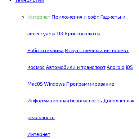
Интернет
Приложения и софт
Гаджеты и
аксессуары
ПК
Криптовалюты
Робототехника
Искусственный интеллект
Космос
Автомобили и транспорт
Android
iOS
MacOS
Windows
Программирование
Информационная безопасность
Дополненная
реальность
Интернет