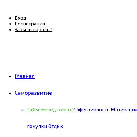
Facebook
Twitter
Pinterest
Youtube
Email
Vk
Rss
Telegram
OK
Вход
Регистрация
Забыли пароль?
Главная
Саморазвитие
Тайм-менеджмент
Эффективность
Мотиваци
покупки
Отдых