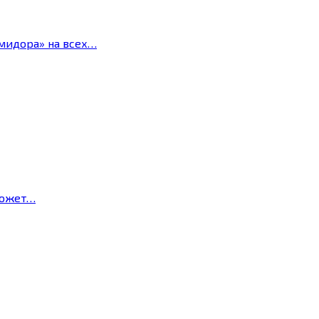
мидора» на всех…
может…