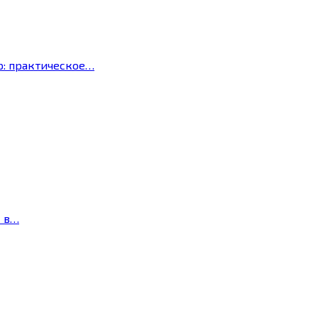
р: практическое…
с в…