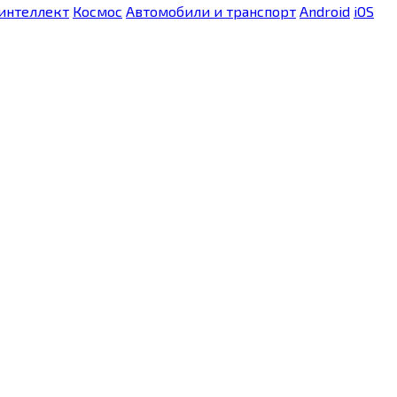
интеллект
Космос
Автомобили и транспорт
Android
iOS