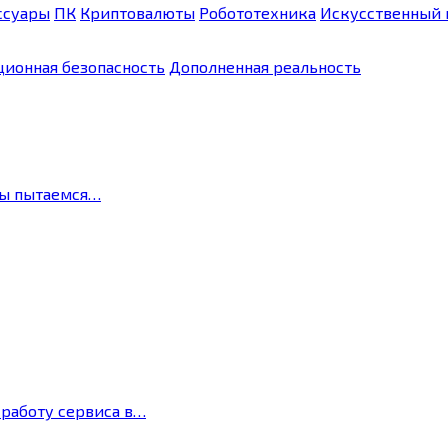
ссуары
ПК
Криптовалюты
Робототехника
Искусственный 
ионная безопасность
Дополненная реальность
мы пытаемся…
 работу сервиса в…