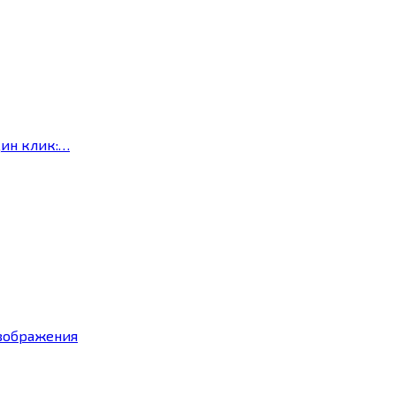
дин клик:…
изображения