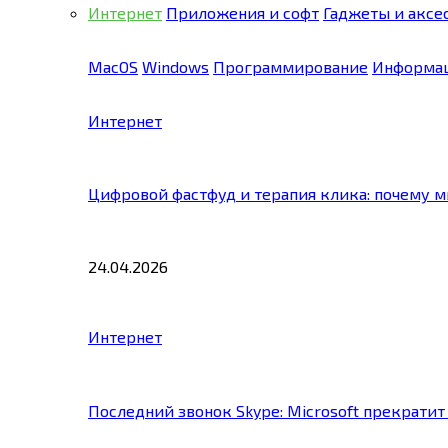
Интернет
Приложения и софт
Гаджеты и аксе
MacOS
Windows
Программирование
Информац
Интернет
Цифровой фастфуд и терапия клика: почему 
24.04.2026
Интернет
Последний звонок Skype: Microsoft прекратит