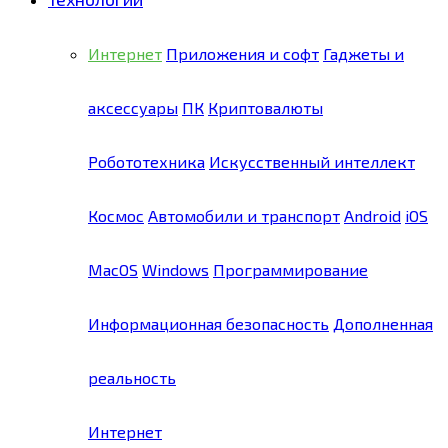
Интернет
Приложения и софт
Гаджеты и
аксессуары
ПК
Криптовалюты
Робототехника
Искусственный интеллект
Космос
Автомобили и транспорт
Android
iOS
MacOS
Windows
Программирование
Информационная безопасность
Дополненная
реальность
Интернет