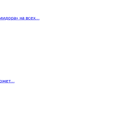
мидора» на всех…
может…