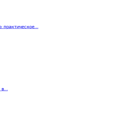
р: практическое…
с в…