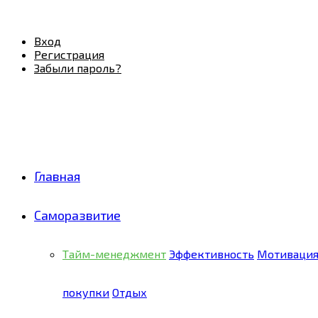
Facebook
Twitter
Pinterest
Youtube
Email
Vk
Rss
Telegram
OK
Вход
Регистрация
Забыли пароль?
Главная
Саморазвитие
Тайм-менеджмент
Эффективность
Мотиваци
покупки
Отдых