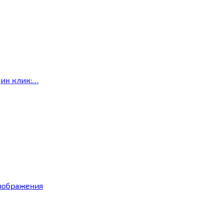
дин клик:…
изображения