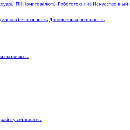
ссуары
ПК
Криптовалюты
Робототехника
Искусственный 
ионная безопасность
Дополненная реальность
мы пытаемся…
 работу сервиса в…