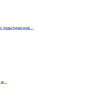
р: практическое…
с в…