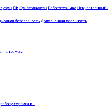
ссуары
ПК
Криптовалюты
Робототехника
Искусственный 
ионная безопасность
Дополненная реальность
мы пытаемся…
 работу сервиса в…