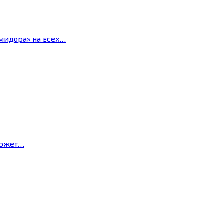
мидора» на всех…
может…