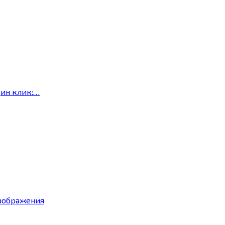
дин клик:…
изображения