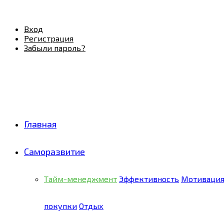
Facebook
Twitter
Pinterest
Youtube
Email
Vk
Rss
Telegram
OK
Вход
Регистрация
Забыли пароль?
Главная
Саморазвитие
Тайм-менеджмент
Эффективность
Мотиваци
покупки
Отдых