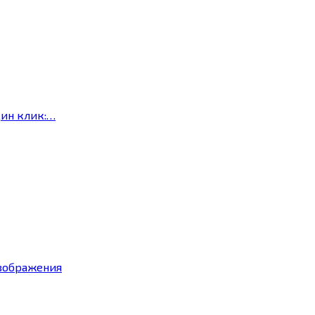
дин клик:…
изображения