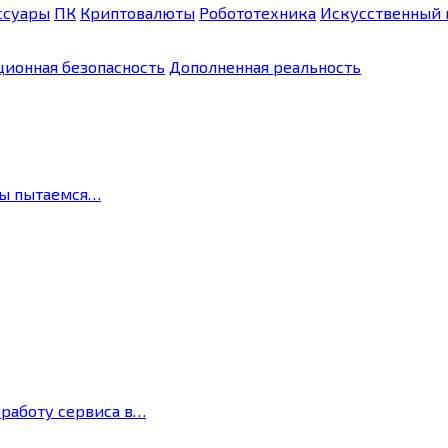
ссуары
ПК
Криптовалюты
Робототехника
Искусственный 
ионная безопасность
Дополненная реальность
мы пытаемся…
 работу сервиса в…