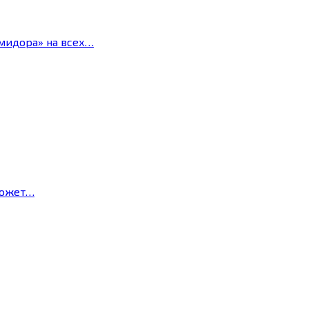
мидора» на всех…
может…