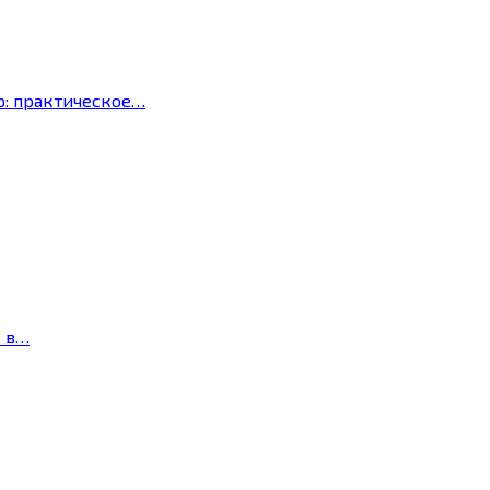
р: практическое…
с в…