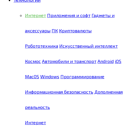
Интернет
Приложения и софт
Гаджеты и
аксессуары
ПК
Криптовалюты
Робототехника
Искусственный интеллект
Космос
Автомобили и транспорт
Android
iOS
MacOS
Windows
Программирование
Информационная безопасность
Дополненная
реальность
Интернет