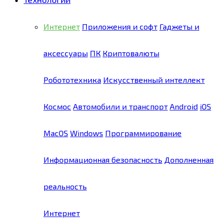
Интернет
Приложения и софт
Гаджеты и
аксессуары
ПК
Криптовалюты
Робототехника
Искусственный интеллект
Космос
Автомобили и транспорт
Android
iOS
MacOS
Windows
Программирование
Информационная безопасность
Дополненная
реальность
Интернет