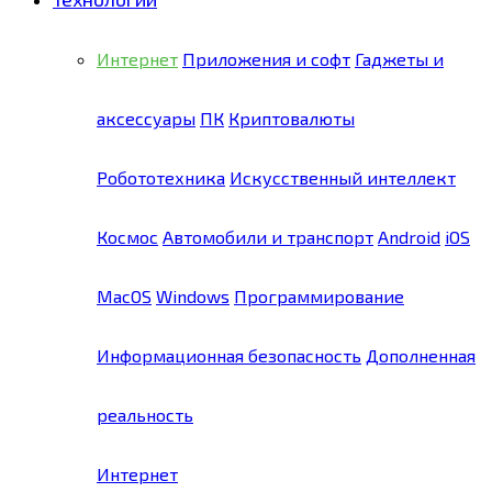
Интернет
Приложения и софт
Гаджеты и
аксессуары
ПК
Криптовалюты
Робототехника
Искусственный интеллект
Космос
Автомобили и транспорт
Android
iOS
MacOS
Windows
Программирование
Информационная безопасность
Дополненная
реальность
Интернет