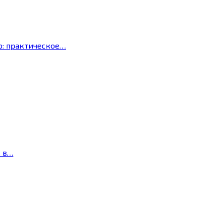
р: практическое…
с в…