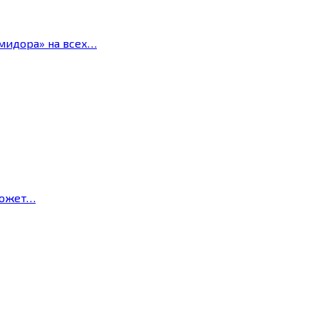
мидора» на всех…
может…