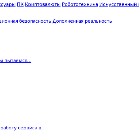
ссуары
ПК
Криптовалюты
Робототехника
Искусственный 
ионная безопасность
Дополненная реальность
мы пытаемся…
 работу сервиса в…