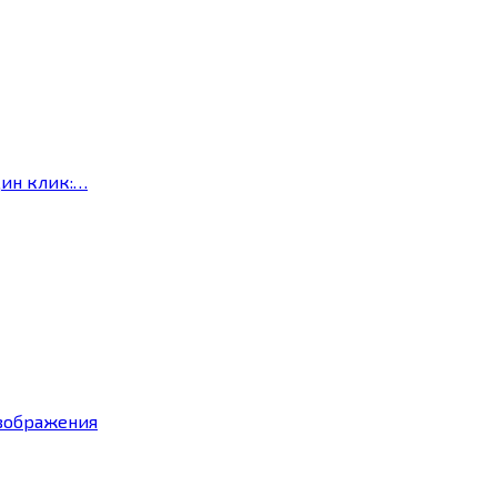
дин клик:…
изображения