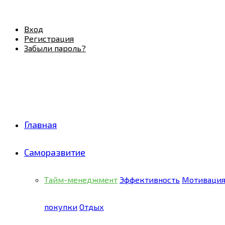
Facebook
Twitter
Pinterest
Youtube
Email
Vk
Rss
Telegram
OK
Вход
Регистрация
Забыли пароль?
Главная
Саморазвитие
Тайм-менеджмент
Эффективность
Мотиваци
покупки
Отдых