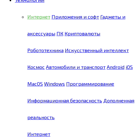
Интернет
Приложения и софт
Гаджеты и
аксессуары
ПК
Криптовалюты
Робототехника
Искусственный интеллект
Космос
Автомобили и транспорт
Android
iOS
MacOS
Windows
Программирование
Информационная безопасность
Дополненная
реальность
Интернет