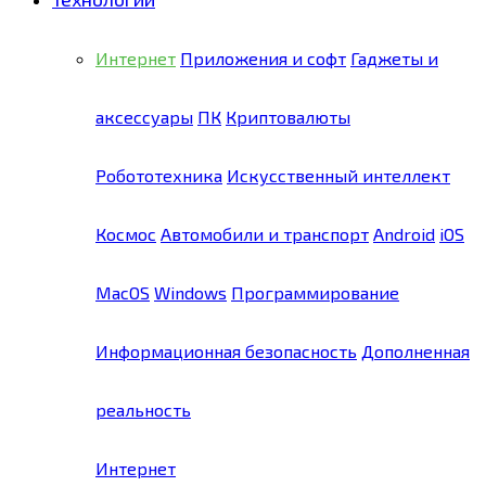
Интернет
Приложения и софт
Гаджеты и
аксессуары
ПК
Криптовалюты
Робототехника
Искусственный интеллект
Космос
Автомобили и транспорт
Android
iOS
MacOS
Windows
Программирование
Информационная безопасность
Дополненная
реальность
Интернет