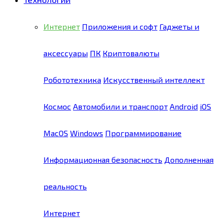
Интернет
Приложения и софт
Гаджеты и
аксессуары
ПК
Криптовалюты
Робототехника
Искусственный интеллект
Космос
Автомобили и транспорт
Android
iOS
MacOS
Windows
Программирование
Информационная безопасность
Дополненная
реальность
Интернет