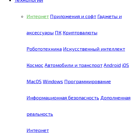
Интернет
Приложения и софт
Гаджеты и
аксессуары
ПК
Криптовалюты
Робототехника
Искусственный интеллект
Космос
Автомобили и транспорт
Android
iOS
MacOS
Windows
Программирование
Информационная безопасность
Дополненная
реальность
Интернет