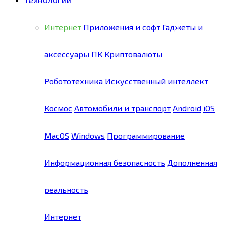
Интернет
Приложения и софт
Гаджеты и
аксессуары
ПК
Криптовалюты
Робототехника
Искусственный интеллект
Космос
Автомобили и транспорт
Android
iOS
MacOS
Windows
Программирование
Информационная безопасность
Дополненная
реальность
Интернет