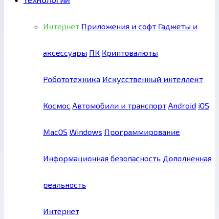
Интернет
Приложения и софт
Гаджеты и
аксессуары
ПК
Криптовалюты
Робототехника
Искусственный интеллект
Космос
Автомобили и транспорт
Android
iOS
MacOS
Windows
Программирование
Информационная безопасность
Дополненная
реальность
Интернет