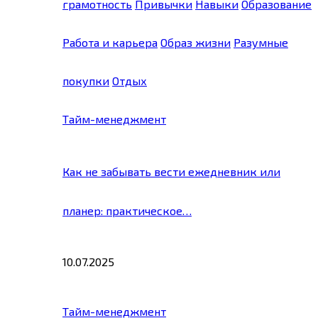
грамотность
Привычки
Навыки
Образование
Работа и карьера
Образ жизни
Разумные
покупки
Отдых
Тайм-менеджмент
Как не забывать вести ежедневник или
планер: практическое…
10.07.2025
Тайм-менеджмент